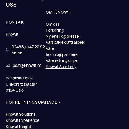
oss
OM KNOWIT
KONTAKT
Om oss
Forskning
Knowit
Nyheter og presse
Vårt bærekraftsarbeid
02486 / +47 22 92
Våre
66 66
teknologipartnere
Våre retningslinjer
post@knowit.no
Knowit Academy
Besøksadresse:
Universitetsgata 1
0164 Oslo
FORRETNINGSOMRÅDER
Knowit Solutions
Knowit Experience
Knowit Insight