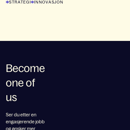
STRATEGI
INNOVASJON
Become
one of
us
Ser du etter en
engasjerende jobb
og ønsker mer