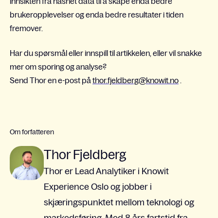
innsikten fra hashet data til å skape enda bedre
brukeropplevelser og enda bedre resultater i tiden
fremover.
Har du spørsmål eller innspill til artikkelen, eller vil snakke
mer om sporing og analyse?
Send Thor en e-post på
thor.fjeldberg@knowit.no
.
Om forfatteren
Thor Fjeldberg
Thor er Lead Analytiker i Knowit
Experience Oslo og jobber i
skjæringspunktet mellom teknologi og
markedsføring. Med 8 års fartstid fra