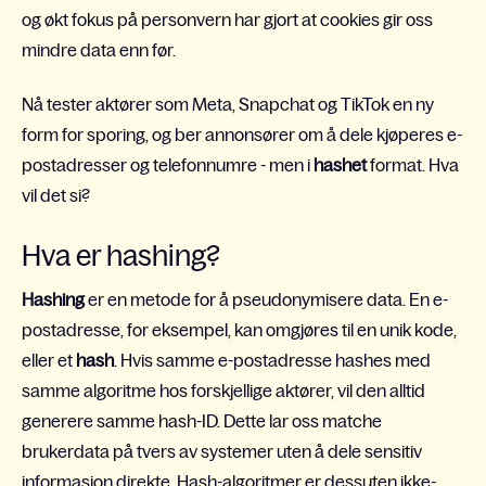
og økt fokus på personvern har gjort at cookies gir oss
mindre data enn før.
Nå tester aktører som Meta, Snapchat og TikTok en ny
form for sporing, og ber annonsører om å dele kjøperes e-
postadresser og telefonnumre - men i
hashet
format. Hva
vil det si?
Hva er hashing?
Hashing
er en metode for å pseudonymisere data. En e-
postadresse, for eksempel, kan omgjøres til en unik kode,
eller et
hash
. Hvis samme e-postadresse hashes med
samme algoritme hos forskjellige aktører, vil den alltid
generere samme hash-ID. Dette lar oss matche
brukerdata på tvers av systemer uten å dele sensitiv
informasjon direkte. Hash-algoritmer er dessuten ikke-