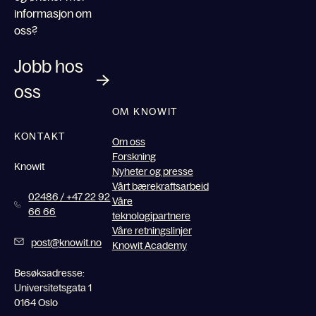
informasjon om
oss?
Jobb hos
oss
OM KNOWIT
KONTAKT
Om oss
Forskning
Knowit
Nyheter og presse
Vårt bærekraftsarbeid
02486 / +47 22 92
Våre
66 66
teknologipartnere
Våre retningslinjer
post@knowit.no
Knowit Academy
Besøksadresse:
Universitetsgata 1
0164 Oslo