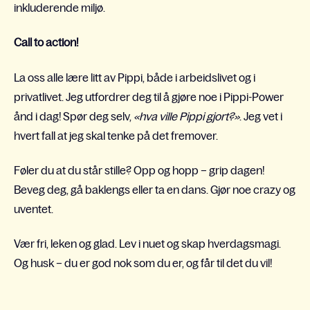
inkluderende miljø.
Call to action!
La oss alle lære litt av Pippi, både i arbeidslivet og i
privatlivet. Jeg utfordrer deg til å gjøre noe i Pippi-Power
ånd i dag! Spør deg selv,
«hva ville Pippi gjort?»
. Jeg vet i
hvert fall at jeg skal tenke på det fremover.
Føler du at du står stille? Opp og hopp – grip dagen!
Beveg deg, gå baklengs eller ta en dans. Gjør noe crazy og
uventet.
Vær fri, leken og glad. Lev i nuet og skap hverdagsmagi.
Og husk – du er god nok som du er, og får til det du vil!