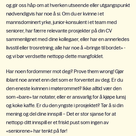
og gir oss håp om at hverken utseende eller utgangspunkt
nødvendigvis har noe å si. Om du er kvinne i et
mannsdominert yrke, junior-konsulent i et team med
seniorer, har færre relevante prosjekter på din CV
sammenlignet med dine kollegaer, eller har en annerledes
livsstil eller trosretning; alle har noe å «bringe til bordet» -
og vi bør verdsette nettopp dette mangfoldet.
Har noen fordommer mot deg? Prove them wrong! Gjør
iblant noe annet enn det som er
forventet av deg. Er du
den eneste kvinnen i møterommet? Ikke alltid vær den
som «bare» tar notater, eller er ansvarlig for å kjøpe lunsj
og koke kaffe. Er du den yngste i prosjektet? Tør å si din
mening og del dine innspill – Det er stor sjanse for at
nettopp ditt innspill er et friskt pust som ingen av
«seniorene» har tenkt på før!