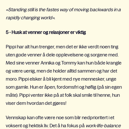
«Standing still is the fastes way of moving backwards in a
rapidly changing world».
5 - Husk at venner og relasjoner er viktig
Pippi har alt hun trenger, men det er ikke verdt noen ting
uten gode venner å dele opplevelsene og sorgene med.
Med sine venner Annika og Tommy kan hun både krangle
og være uenig, men de holder alltid sammen og har det
moro. Pippi elsker å bli kjent med nye mennesker, unge
som gamle. Hun er åpen, fordomsfri og høflig (på sin egen
måte). Pippi venter ikke på at folk skal smile til henne, hun
viser dem hvordan det gjøres!
Vennskap kan ofte være noe som blir nedprioritert i et
voksent og hektisk liv. Det å ha fokus på
work-life-balance