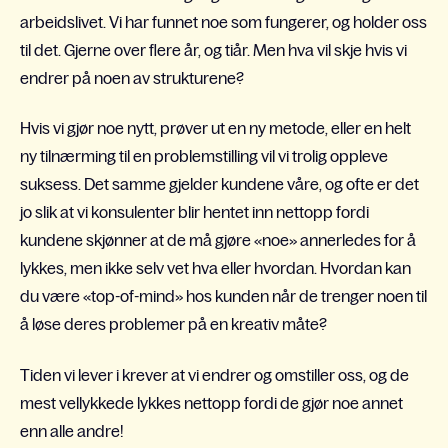
arbeidslivet. Vi har funnet noe som fungerer, og holder oss
til det. Gjerne over flere år, og tiår. Men hva vil skje hvis vi
endrer på noen av strukturene?
Hvis vi gjør noe nytt, prøver ut en ny metode, eller en helt
ny tilnærming til en problemstilling vil vi trolig oppleve
suksess. Det samme gjelder kundene våre, og ofte er det
jo slik at vi konsulenter blir hentet inn nettopp fordi
kundene skjønner at de må gjøre «noe» annerledes for å
lykkes, men ikke selv vet hva eller hvordan. Hvordan kan
du være «top-of-mind» hos kunden når de trenger noen til
å løse deres problemer på en kreativ måte?
Tiden vi lever i krever at vi endrer og omstiller oss,
og de
mest vellykkede lykkes nettopp fordi de gjør noe annet
enn alle andre!