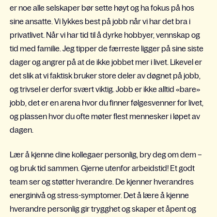
er noe alle selskaper bør sette høyt og ha fokus på hos
sine ansatte. Vi lykkes best på jobb når vi har det bra i
privatlivet. Når vi har tid til å dyrke hobbyer, vennskap og
tid med familie.
Jeg tipper de færreste ligger på sine siste
dager og angrer på at de ikke jobbet mer i livet. Likevel er
det slik at vi faktisk bruker store deler av døgnet på jobb,
og trivsel er derfor svært viktig.
Jobb er ikke alltid «bare»
jobb, det er en arena hvor du finner følgesvenner for livet,
og plassen hvor du ofte møter flest mennesker i løpet av
dagen.
Lær å kjenne dine kollegaer personlig, bry deg om dem –
og bruk tid sammen. Gjerne utenfor arbeidstid! Et godt
team ser og støtter hverandre. De kjenner hverandres
energinivå og stress-symptomer. Det å lære å kjenne
hverandre personlig gir trygghet og skaper et åpent og