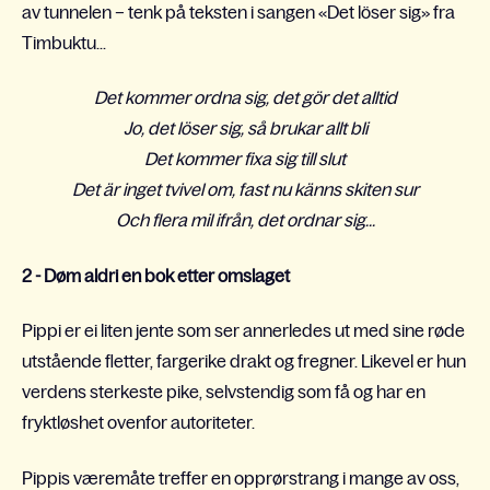
av tunnelen – tenk på teksten i sangen «Det löser sig» fra
Timbuktu...
Det kommer ordna sig, det gör det alltid
Jo, det löser sig, så brukar allt bli
Det kommer fixa sig till slut
Det är inget tvivel om, fast nu känns skiten sur
Och flera mil ifrån, det ordnar sig...
2 - Døm aldri en bok etter omslaget
Pippi er ei liten jente som ser annerledes ut med sine røde
utstående fletter, fargerike drakt og fregner. Likevel er hun
verdens sterkeste pike, selvstendig som få og har en
fryktløshet ovenfor autoriteter.
Pippis væremåte treffer en opprørstrang i mange av oss,