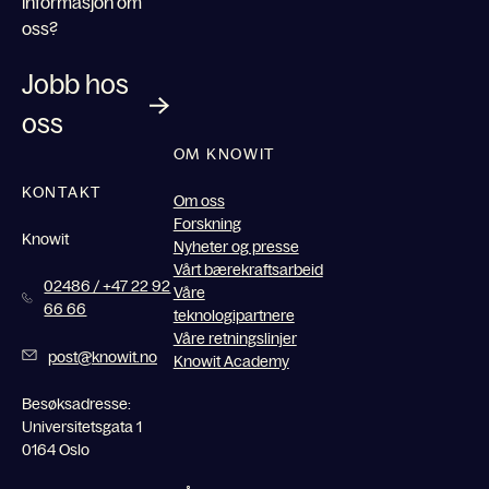
informasjon om
oss?
Jobb hos
oss
OM KNOWIT
KONTAKT
Om oss
Forskning
Knowit
Nyheter og presse
Vårt bærekraftsarbeid
02486 / +47 22 92
Våre
66 66
teknologipartnere
Våre retningslinjer
post@knowit.no
Knowit Academy
Besøksadresse:
Universitetsgata 1
0164 Oslo