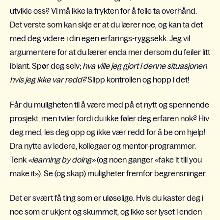
utvikle oss? Vi må ikke la frykten for å feile ta overhånd.
Det verste som kan skje er at du lærer noe, og kan ta det
med deg videre i din egen erfarings-ryggsekk. Jeg vil
argumentere for at du lærer enda mer dersom du feiler litt
iblant. Spør deg selv;
hva ville jeg gjort i denne situasjonen
hvis jeg ikke var redd?
Slipp kontrollen og hopp i det!
Får du muligheten til å være med på et nytt og spennende
prosjekt, men tviler fordi du ikke føler deg erfaren nok? Hiv
deg med, les deg opp og ikke vær redd for å be om hjelp!
Dra nytte av ledere, kollegaer og mentor-programmer.
Tenk
«learning by doing»
(og noen ganger «fake it till you
make it»). Se (og skap) muligheter fremfor begrensninger.
Det er svært få ting som er uløselige.
Hvis
du kaster deg i
noe som er ukjent og skummelt, og ikke ser lyset i enden