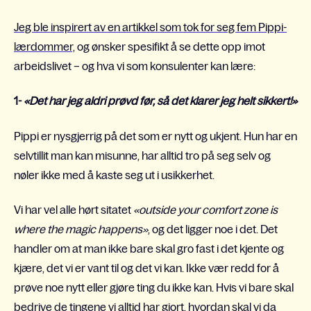
Jeg ble inspirert av en artikkel som tok for seg fem Pippi-
lærdommer,
og ønsker spesifikt å se dette opp imot
arbeidslivet – og hva vi som konsulenter kan lære:
1-
«Det har jeg aldri prøvd før, så det klarer jeg helt sikkert!»
Pippi er nysgjerrig på det som er nytt og ukjent. Hun har en
selvtillit man kan misunne, har alltid tro på seg selv og
nøler ikke med å kaste seg ut i usikkerhet.
Vi har vel alle hørt sitatet
«outside your comfort zone is
where the magic happens»
, og det ligger noe i det. Det
handler om at man ikke bare skal gro fast i det kjente og
kjære, det vi er vant til og det vi kan.
Ikke vær redd for å
prøve noe nytt eller gjøre ting du ikke kan. Hvis vi bare skal
bedrive de tingene vi alltid har gjort, hvordan skal vi da