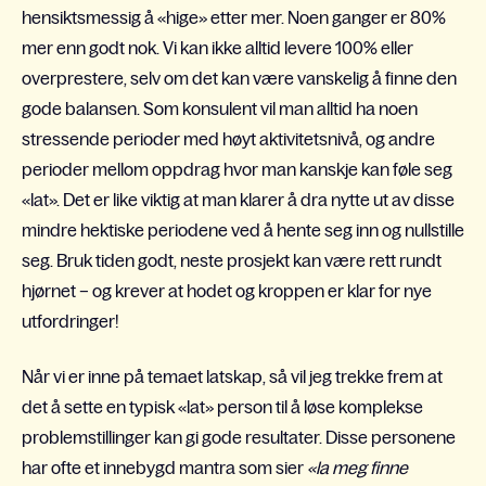
hensiktsmessig å «hige» etter mer. Noen ganger er 80%
mer enn godt nok. Vi kan ikke alltid levere 100% eller
overprestere, selv om det kan være vanskelig å finne den
gode balansen. Som konsulent vil man alltid ha noen
stressende perioder med høyt aktivitetsnivå, og andre
perioder mellom oppdrag hvor man kanskje kan føle seg
«lat». Det er like viktig at man klarer å dra nytte ut av disse
mindre hektiske periodene ved å hente seg inn og nullstille
seg. Bruk tiden godt, neste prosjekt kan være rett rundt
hjørnet – og krever at hodet og kroppen er klar for nye
utfordringer!
Når vi er inne på temaet latskap, så vil jeg trekke frem at
det å sette en typisk «lat» person til å løse komplekse
problemstillinger kan gi gode resultater. Disse personene
har ofte et innebygd mantra som sier
«la meg finne