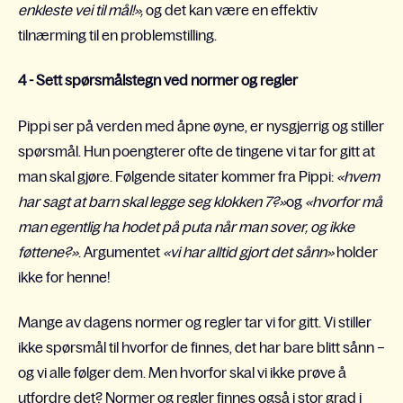
enkleste vei til mål!»,
og det kan være en effektiv
tilnærming til en problemstilling.
4 - Sett spørsmålstegn ved normer og regler
Pippi ser på verden med åpne øyne, er nysgjerrig og stiller
spørsmål. Hun poengterer ofte de tingene vi tar for gitt at
man skal gjøre. Følgende sitater kommer fra Pippi:
«hvem
har sagt at barn skal legge seg klokken 7?»
og
«hvorfor må
man egentlig ha hodet på puta når man sover, og ikke
føttene?»
. Argumentet
«vi har alltid gjort det sånn»
holder
ikke for henne!
Mange av dagens normer og regler tar vi for gitt. Vi stiller
ikke spørsmål til hvorfor de finnes, det har bare blitt sånn –
og vi alle følger dem. Men hvorfor skal vi ikke prøve å
utfordre det? Normer og regler finnes også i stor grad i