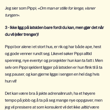
Jeg sier som Pippi;
«Om man er stille for lenge, visner
tungen»
.
3 - Ikke ligg på latsiden bare fordi du kan, men gjør det når
du vil (eller trenger)!
Pippi bor alene i et stort hus, er rik og har både ape, hest
og gode venner rundt seg. Likevel søker Pippi alltid
spenning, nye eventyr og prosjekter hun kan ta fatt i. Men
selv om Pippi sjeldent ligger på latsiden er hun flink til å ta
seg pauser, og kan gjerne ligge i sengen en hel dag hvis
hun vil!
Det kan være bra å jakte adrenalinrush, ha et høyere
tempo på jobb og å ta på seg mange nye oppgaver, men
jeg vil presisere at som konsulent vil det ikke
alltid
være