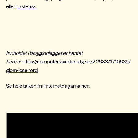
eller
LastPass
.
Innholdet i blogginnlegget er hentet
herfra:
https://computersweden.idg.se/2.2683/1.710639/
glom-losenord
Se hele talken fra Internetdagarna her: