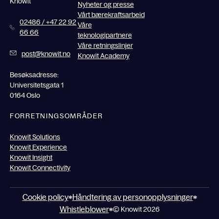
Knowit
Nyheter og presse
Vårt bærekraftsarbeid
02486 / +47 22 92
Våre
66 66
teknologipartnere
Våre retningslinjer
post@knowit.no
Knowit Academy
Besøksadresse:
Universitetsgata 1
0164 Oslo
FORRETNINGSOMRÅDER
Knowit Solutions
Knowit Experience
Knowit Insight
Knowit Connectivity
Cookie policy
Håndtering av personopplysninger
Whistleblower
© Knowit 2026