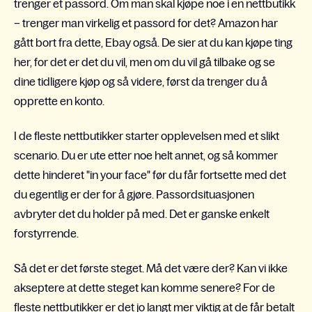
trenger et passord. Om man skal kjøpe noe i en nettbutikk
– trenger man virkelig et passord for det? Amazon har
gått bort fra dette, Ebay også. De sier at du kan kjøpe ting
her, for det er det du vil, men om du vil gå tilbake og se
dine tidligere kjøp og så videre, først da trenger du å
opprette en konto.
I de fleste nettbutikker starter opplevelsen med et slikt
scenario. Du er ute etter noe helt annet, og så kommer
dette hinderet "in your face" før du får fortsette med det
du egentlig er der for å gjøre. Passordsituasjonen
avbryter det du holder på med. Det er ganske enkelt
forstyrrende.
Så det er det første steget. Må det være der? Kan vi ikke
akseptere at dette steget kan komme senere? For de
fleste nettbutikker er det jo langt mer viktig at de får betalt