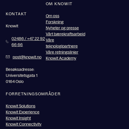
OM KNOWIT
KONTAKT
Om oss
Forskning
Knowit
Nyheter og presse
Vårt bærekraftsarbeid
02486 / +47 22 92
Våre
66 66
teknologipartnere
Våre retningslinjer
post@knowit.no
Knowit Academy
Besøksadresse:
Universitetsgata 1
0164 Oslo
FORRETNINGSOMRÅDER
Knowit Solutions
Knowit Experience
Knowit Insight
Knowit Connectivity