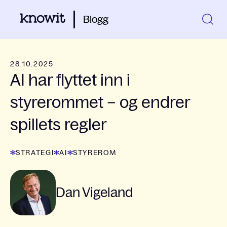
Blogg
28.10.2025
AI har flyttet inn i
styrerommet – og endrer
spillets regler
STRATEGI
AI
STYREROM
Dan Vigeland