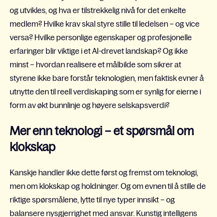
og utvikles, og hva er tilstrekkelig nivå for det enkelte
medlem? Hvilke krav skal styre stille til ledelsen – og vice
versa? Hvilke personlige egenskaper og profesjonelle
erfaringer blir viktige i et AI-drevet landskap? Og ikke
minst – hvordan realisere et målbilde som sikrer at
styrene ikke bare forstår teknologien, men faktisk evner å
utnytte den til reell verdiskaping som er synlig for eierne i
form av økt bunnlinje og høyere selskapsverdi?
Mer enn teknologi – et spørsmål om
klokskap
Kanskje handler ikke dette først og fremst om teknologi,
men om klokskap og holdninger. Og om evnen til å stille de
riktige spørsmålene, lytte til nye typer innsikt – og
balansere nysgjerrighet med ansvar. Kunstig intelligens