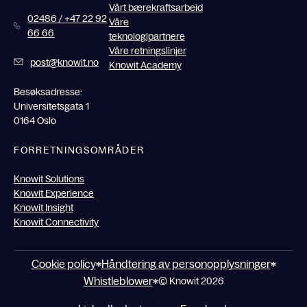
Vårt bærekraftsarbeid
02486 / +47 22 92
Våre
66 66
teknologipartnere
Våre retningslinjer
post@knowit.no
Knowit Academy
Besøksadresse:
Universitetsgata 1
0164 Oslo
FORRETNINGSOMRÅDER
Knowit Solutions
Knowit Experience
Knowit Insight
Knowit Connectivity
Cookie policy
Håndtering av personopplysninger
Whistleblower
© Knowit 2026