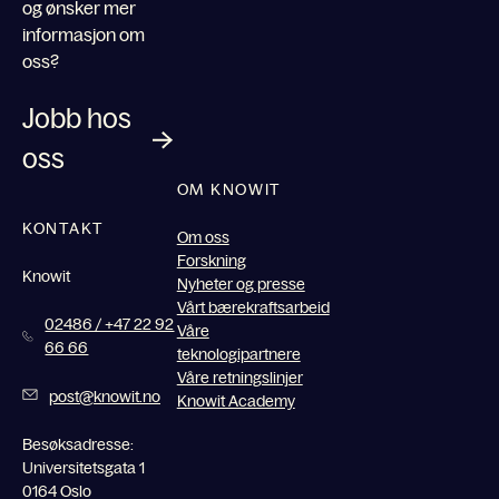
og ønsker mer
informasjon om
oss?
Jobb hos
oss
OM KNOWIT
KONTAKT
Om oss
Forskning
Knowit
Nyheter og presse
Vårt bærekraftsarbeid
02486 / +47 22 92
Våre
66 66
teknologipartnere
Våre retningslinjer
post@knowit.no
Knowit Academy
Besøksadresse:
Universitetsgata 1
0164 Oslo