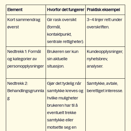
Element
Hvorfor det fungerer
Praktisk eksempel
Kort sammendrag
Gir rask oversikt
3–4 linjer rett under
øverst
(formål,
overskriften.
kontaktpunkt,
sentrale rettigheter).
Nedtrekk 1: Formål
Brukeren ser kun
Kundeopplysninger,
og kategorier av
sin aktuelle
nyhetsbrev,
personopplysninger
situasjon.
analyser.
Nedtrekk 2:
Gjør det tydelig når
Samtykke, avtale,
Behandlingsgrunnla
samtykke kreves og
berettiget interesse.
g
hvilke muligheter
brukeren har til å
eventuelt trekke
samtykke eller
motsette seg en