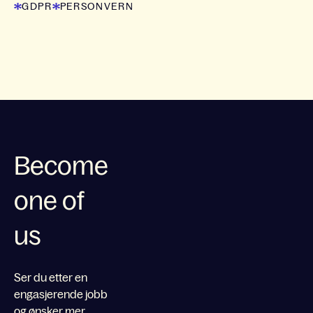
GDPR
PERSONVERN
Become
one of
us
Ser du etter en
engasjerende jobb
og ønsker mer