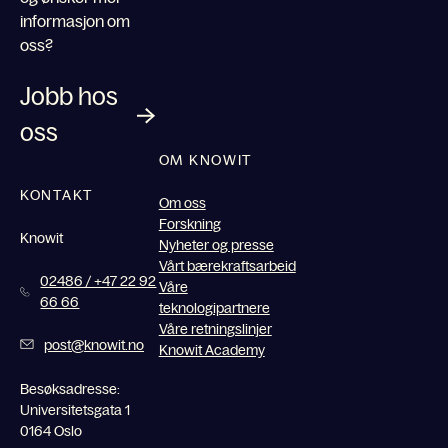
informasjon om
oss?
Jobb hos
oss
OM KNOWIT
KONTAKT
Om oss
Forskning
Knowit
Nyheter og presse
Vårt bærekraftsarbeid
02486 / +47 22 92
Våre
66 66
teknologipartnere
Våre retningslinjer
post@knowit.no
Knowit Academy
Besøksadresse:
Universitetsgata 1
0164 Oslo