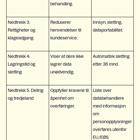
behandling.
Nedtrekk 3:
Reduserer
Innsyn, sletting,
Rettigheter og
henvendelser til
dataportabilitet.
klageadgang
kundeservice.
Nedtrekk 4:
Viser at dere ikke
Automatisk sletting
Lagringstid og
lagrer data
etter 36 mnd.
sletting
unødvendig.
Nedtrekk 5: Deling
Oppfyller kravene til
Liste over
og tredjeland
åpenhet om
databehandlere
overføringer.
med informasjon
om
personopplysninger
overføres utenfor
EU/EØS.