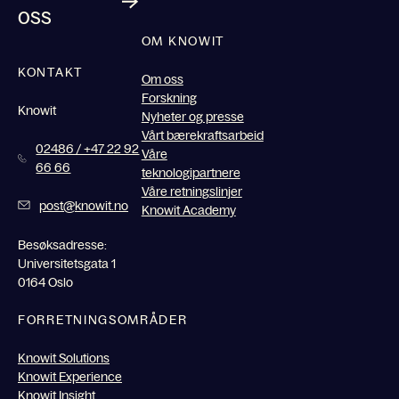
oss
OM KNOWIT
KONTAKT
Om oss
Forskning
Knowit
Nyheter og presse
Vårt bærekraftsarbeid
02486 / +47 22 92
Våre
66 66
teknologipartnere
Våre retningslinjer
post@knowit.no
Knowit Academy
Besøksadresse:
Universitetsgata 1
0164 Oslo
FORRETNINGSOMRÅDER
Knowit Solutions
Knowit Experience
Knowit Insight