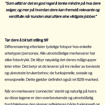
”Som alltid er det en god regel å tenke mindre på hva dere
selger, og mer på hvordan dere kan fremstå relevante og
verdifulle når kunden skal utføre sine viktigste jobber.”
Tør dere å bli tatt stilling til?
Differensiering etterlater tydelige fotspor hos enkelte
arketyper/personas. Alle uimotståelige merkevarer har
slike fotavtrykk. De tilbyr nøyaktig det deres målgrupper
leter etter.
Det betyr at de leverer på tre nivåer av bevisste
og ubevisste brukerbehov; de funksjonelle, sosiale og
emosjonelle. Dette gjelder definitivt også i et B2B-marked.
Når en merkevare
’
connecter
’
sterkt og naturlig på tvers
av disse lagene er den overbevisende og uimotståelig
fordi følelsene den skaper reflekteres både funksjonelt og