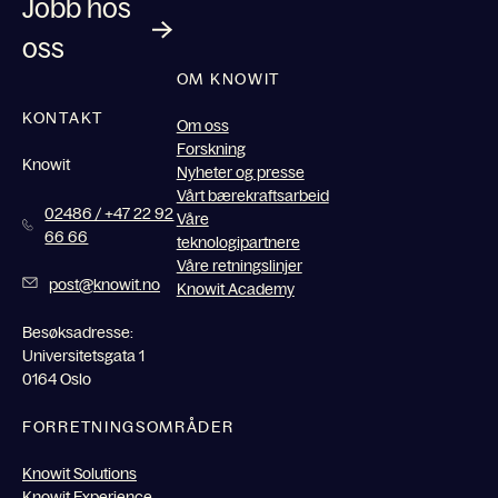
Jobb hos
oss
OM KNOWIT
KONTAKT
Om oss
Forskning
Knowit
Nyheter og presse
Vårt bærekraftsarbeid
02486 / +47 22 92
Våre
66 66
teknologipartnere
Våre retningslinjer
post@knowit.no
Knowit Academy
Besøksadresse:
Universitetsgata 1
0164 Oslo
FORRETNINGSOMRÅDER
Knowit Solutions
Knowit Experience