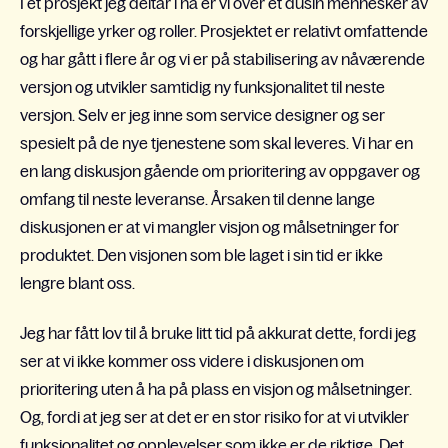
I et prosjekt jeg deltar i nå er vi over et dusin mennesker av
forskjellige yrker og roller. Prosjektet er relativt omfattende
og har gått i flere år og vi er på stabilisering av nåværende
versjon og utvikl
er samtidig
ny funksjonalitet
til neste
versjon
. Selv er jeg inne som service designer og ser
spesielt på de nye tjenestene som skal leveres. Vi
har en
en lang diskusjon
gående
om prioritering
av oppgaver
og
omfang
t
i
l
neste leveranse. Årsaken til denne lange
diskusjonen er at vi mangler visjon og målsetninger for
produktet. Den visjonen som ble laget i sin tid er ikke
lengre blant oss.
Jeg har få
tt
lov til å bruke litt tid på akkurat dette, fordi jeg
ser at vi ikke kommer oss videre i diskusjonen om
prioritering uten å ha på plass en visjon og målsetninger.
Og, fordi at jeg ser at det er en stor risiko for at vi utvikler
funksjonalitet og opplevelser som ikke er de riktige. Det