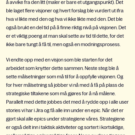
å avvike fra den litt (maler er bare et utgangspunkt). Det
ble laget flere visjoner og hvert forslag ble vurdert ut ifra
hva vi likte med den og hva vi ikke likte med den. Det ble
også brukt en del tid på å finne riktig nivå på visjonen. Det
er et viktig poeng at man skal sette av tid til dette, for det
ikke bare tungt å få til, men også en modningsprosess.
Vi endte opp med en visjon som ble starten for det
arbeidet som knytte
r
dette sammen. Neste steg ble å
sette målsetninger som må til for å oppfylle visjonen. Og
for hver målsetning så jobber vi nå med å få på plass de
strategiske tiltakene som må gjøres for å nå målene.
Parallelt med dette jobbes det med å rydde opp i alle user
stories vi har i Jira og få alle inn under en epic. Når det er
gjort skal alle epics under strategiene våres. Strategiene
er også delt inn i taktisk aktiviteter og sortert i kortsiktige,