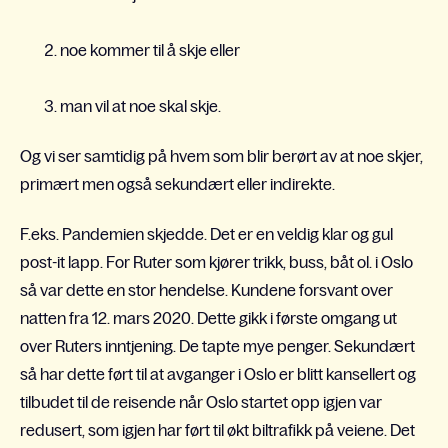
noe kommer til å skje eller
man vil at noe skal skje.
Og vi ser samtidig på hvem som blir berørt av at noe skjer,
primært men også sekundært
eller indirekte
.
F.eks. Pandemien skjedde. Det er en veldig klar og gul
post-it lapp. For Ruter som kjører trikk, buss, båt ol. i Oslo
så
var dette en stor hendelse. Kundene forsvant over
natten fra 12.
mars 2020. Dette gikk i første omgang ut
over Ruters inntjening. De tapte mye penger. Sekundært
så har dette ført til at avganger i Oslo er blitt kansellert og
tilbudet til de reisende når Oslo startet opp igjen var
redusert, som igjen har ført til økt biltrafikk på veiene. Det