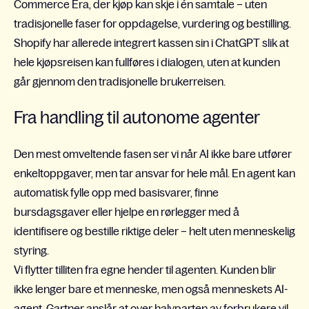
Commerce Era, der kjøp kan skje i én samtale – uten
tradisjonelle faser for oppdagelse, vurdering og bestilling.
Shopify har allerede integrert kassen sin i ChatGPT slik at
hele kjøpsreisen kan fullføres i dialogen, uten at kunden
går gjennom den tradisjonelle brukerreisen.
Fra handling til autonome agenter
Den mest omveltende fasen ser vi når AI ikke bare utfører
enkeltoppgaver, men tar ansvar for hele mål. En agent kan
automatisk fylle opp med basisvarer, finne
bursdagsgaver eller hjelpe en rørlegger med å
identifisere og bestille riktige deler – helt uten menneskelig
styring.
Vi flytter tilliten fra egne hender til agenten. Kunden blir
ikke lenger bare et menneske, men også menneskets AI-
agent.
Gartner
anslår at over halvparten av forbrukere vil