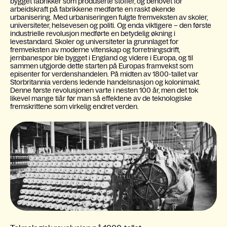
bygget fabrikker som produserte stoffer, og behovet for
arbeidskraft på fabrikkene medførte en raskt økende
urbanisering. Med urbaniseringen fulgte fremveksten av skoler,
universiteter, helsevesen og politi. Og enda viktigere – den første
industrielle revolusjon medførte en betydelig økning i
levestandard. Skoler og universiteter la grunnlaget for
fremveksten av moderne vitenskap og forretningsdrift,
jernbanespor ble bygget i England og videre i Europa, og til
sammen utgjorde dette starten på Europas framvekst som
episenter for verdenshandelen. På midten av 1800-tallet var
Storbritannia verdens ledende handelsnasjon og kolonimakt.
Denne første revolusjonen varte i nesten 100 år, men det tok
likevel mange tiår før man så effektene av de teknologiske
fremskrittene som virkelig endret verden.