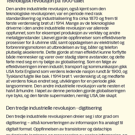
Teknologisk revolusjon på 1900-tallet
Den andre industrielle revolusjon, også kjent som den
teknologiske revolusjonen, var en periode med rask
standardisering og industrialisering fra cirka 1870 og frem til
første verdenskrig brøt ut i 1914. Mange av de teknologiske
driverne i den andre industrielle revolusjon var allerede
oppfunnet, som for eksempel produksjon av verktøy og andre
metallgjenstander. Likevel gjorde oppfinnelser som effektiviserte
prosesser for å utvinne stål, samt oppdagelsen av elektrisitet og
forbrenningsmotoren at utbredelsen av tog, båter og telefon
plutselig akselererte. Dette gjorde at man effektivt kunne forflytte
både mennesker og varer over stadig større avstander, og dette
førte med seg en ny bølge av globalisering. Som en følge av
effektiviseringen innen industri, transport og kommunikasjon gikk
USA forbi England som verdens ledende nasjon rundt år 1900, og
Tyskland fulgte like bak. I 1914 brøt 1. verdenskrig ut, og medførte
at verdens fokus endret seg, utviklingen for en periode gikk
langsommere. Den andre industrielle revolusjon varte nesten et
halvt århundre. I løpet av denne perioden gjorde globaliseringen
nye byks, og den første supermakten, nemlig USA, ble skapt.
Den tredje industrielle revolusjon - digitisering
Den tredje industrielle revolusjonen dreier seg i stor grad om
digitisering – altså konverteringen av informasjon fra analogt til
digitalt format. Oppfinnelsen av transistorer og datachips