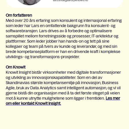
Om forfatteren
Med over 20 års erfaring som konsulent og internasjonal erfaring
som leder har Lars en omfattende bakgrunn fra konsulent- og
softwarebransjen. Lars drives av å forbedre og optimalisere
samspillet mellom forretningsside og prosesser, IT-arkitektur og
plattformer. Som leder jobber han hands-on og tett på sine
kollegaer og team på tvers av kunde og leverandør, og med sin
brede kompetanseplatform er han en drivende kraft i komplekse
utviklings- og transformasjons-prosjekter.
Om Knowit
Knowit Insight bistår virksomheter med digitale transformasjoner
og utvikling av innovasjonskapabiliteter. Som en del av
Skandinavias største kompetansemiljø på innovasjon, Business
Agile, bruk av Data Analytics samt intelligent automasjon, og vi vil
gjerne bistå din organisasjon med å ta det første steget på veien
mot å kunne utnytte mulighetene som ligger i fremtiden.
Les mer
om eller kontakt Knowit Insight.