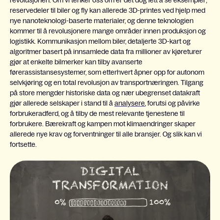
reservedeler til biler og fly kan allerede 3D-printes ved hjelp med
nye nanoteknologi-baserte materialer, og denne teknologien
kommer til å revolusjonere mange områder innen produksjon og
logistikk. Kommunikasjon mellom biler, detaljerte 3D-kart og
algoritmer basert på innsamlede data fra millioner av kjøreturer
gjør at enkelte bilmerker kan tilby avanserte
førerassistansesystemer, som etterhvert åpner opp for autonom
selvkjøring og en total revolusjon av transportnæringen. Tilgang
på store mengder historiske data og nær ubegrenset datakraft
gjør allerede selskaper i stand til å
analysere
, forutsi og påvirke
forbrukeradferd, og å tilby de mest relevante tjenestene til
forbrukere. Bærekraft og kampen mot klimaendringer skaper
allerede nye krav og forventninger til alle bransjer. Og slik kan vi
fortsette.