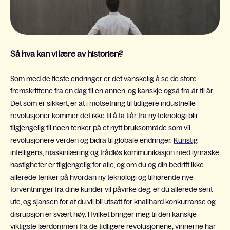
Så hva kan vi lære av historien?
Som med de fleste endringer er det vanskelig å se de store
fremskrittene fra en dag til en annen, og kanskje også fra år til år.
Det som er sikkert, er at i motsetning til tidligere industrielle
revolusjoner kommer det ikke til å ta
tiår fra ny teknologi blir
tilgjengelig
til noen tenker på et nytt bruksområde som vil
revolusjonere verden og bidra til globale endringer.
Kunstig
intelligens, maskinlæring og trådløs kommunikasjon
med lynraske
hastigheter er tilgjengelig for alle, og om du og din bedrift ikke
allerede tenker på hvordan ny teknologi og tilhørende nye
forventninger fra dine kunder vil påvirke deg, er du allerede sent
ute, og sjansen for at du vil bli utsatt for knallhard konkurranse og
disrupsjon er svært høy. Hvilket bringer meg til den kanskje
viktigste lærdommen fra de tidligere revolusjonene; vinnerne har