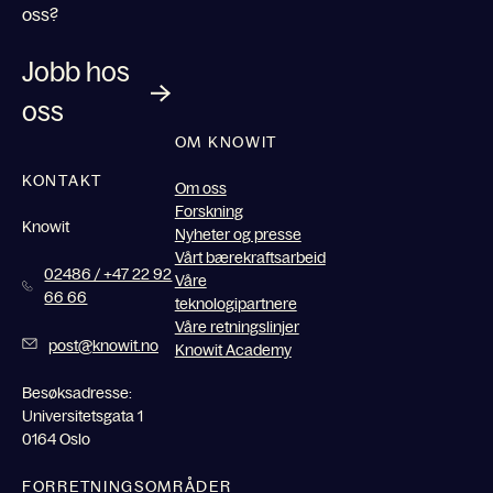
oss?
Jobb hos
oss
OM KNOWIT
KONTAKT
Om oss
Forskning
Knowit
Nyheter og presse
Vårt bærekraftsarbeid
02486 / +47 22 92
Våre
66 66
teknologipartnere
Våre retningslinjer
post@knowit.no
Knowit Academy
Besøksadresse:
Universitetsgata 1
0164 Oslo
FORRETNINGSOMRÅDER