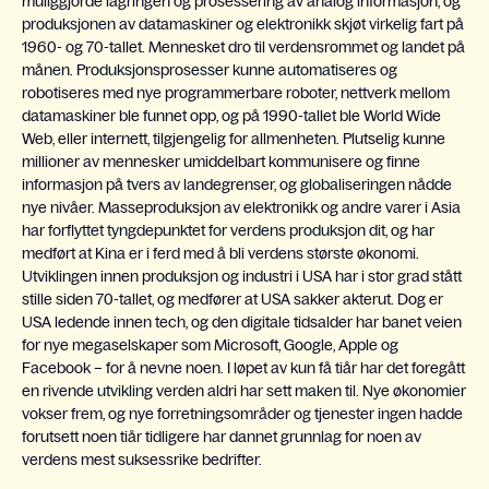
muliggjorde lagringen og prosessering av analog informasjon, og
produksjonen av datamaskiner og elektronikk skjøt virkelig fart på
1960- og 70-tallet. Mennesket dro til verdensrommet og landet på
månen. Produksjonsprosesser kunne automatiseres og
robotiseres med nye programmerbare roboter, nettverk mellom
datamaskiner ble funnet opp, og på 1990-tallet ble World Wide
Web, eller internett, tilgjengelig for allmenheten. Plutselig kunne
millioner av mennesker umiddelbart kommunisere og finne
informasjon på tvers av landegrenser, og globaliseringen nådde
nye nivåer. Masseproduksjon av elektronikk og andre varer i Asia
har forflyttet tyngdepunktet for verdens produksjon dit, og har
medført at Kina er i ferd med å bli verdens største økonomi.
Utviklingen innen produksjon og industri i USA har i stor grad stått
stille siden 70-tallet, og medfører at USA sakker akterut. Dog er
USA ledende innen tech, og den digitale tidsalder har banet veien
for nye megaselskaper som Microsoft, Google, Apple og
Facebook – for å nevne noen. I løpet av kun få tiår har det foregått
en rivende utvikling verden aldri har sett maken til. Nye økonomier
vokser frem, og nye forretningsområder og tjenester ingen hadde
forutsett noen tiår tidligere har dannet grunnlag for noen av
verdens mest suksessrike bedrifter.