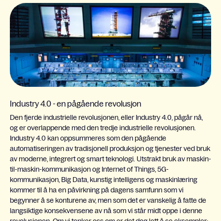
Industry 4.0 - en pågående revolusjon
Den fjerde industrielle revolusjonen, eller Industry 4.0, pågår nå,
og er overlappende med den tredje industrielle revolusjonen.
Industry 4.0 kan oppsummeres som den pågående
automatiseringen av tradisjonell produksjon og tjenester ved bruk
av moderne, integrert og smart teknologi. Utstrakt bruk av maskin-
til-maskin-kommunikasjon og Internet of Things, 5G-
kommunikasjon, Big Data, kunstig intelligens og maskinlæring
kommer til å ha en påvirkning på dagens samfunn som vi
begynner å se konturene av, men som det er vanskelig å fatte de
langsiktige konsekvensene av nå som vi står midt oppe i denne
revolusjonen. Om vi tenker oss om er det dog lett å se eksempler;