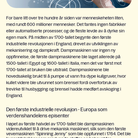
For bare litt over tre hundre år siden var menneskeheten liten,
med rundt 600 millioner mennesker. Det fantes ingen fabrikker
eller automatiserte prosesser, og de fleste levde av å dyrke sin
egen mark. På midten av 1700-tallet begynte den første
industrielle revolusjonen i England, drevet av utviklingen av
mekanisering og dampkraft. Dampmaskinen var ingen ny
oppfinnelse; de første dampmaskinene ble laget allerede på
1500-tallet i Egypt og 1600-tallet i Italia, men det var først mot
1700-tallet at bruken ble utstrakt. Dampmaskinene ble
hovedsakelig brukt til å pumpe ut vann fra dype kullgruver, hvor
kullet videre ble utvunnet som brensel fordi overforbruk av
trevirke til husbygging og brensel hadde medført avskoging i
England.
Den første industrielle revolusjon - Europa som
verdenshandelens episenter
I løpet av første halvdel av 1700-tallet ble dampmaskinen
videreutviklet til å drive mekanisk maskineri, slik som den første
vevemaskinen “Spinning Jenny” som ble oppfunnet i 1764. Det ble