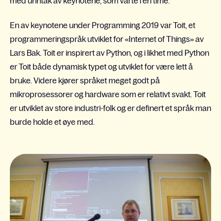
med unntak av keynotene, som varte i en time.
En av keynotene under Programming 2019 var Toit, et
programmeringspråk utviklet for «Internet of Things» av
Lars Bak. Toit er inspirert av Python, og i likhet med Python
er Toit både dynamisk typet og utviklet for være lett å
bruke. Videre kjører språket meget godt på
mikroprosessorer og hardware som er relativt svakt. Toit
er utviklet av store industri-folk og er definert et språk man
burde holde et øye med.