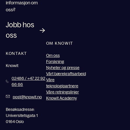
informasjon om
oss?
Jobb hos
oss
OM KNOWIT
KONTAKT
Om oss
Forskning
Knowit
Nyheter og presse
Vårt bærekraftsarbeid
02486 / +47 22 92
Våre
66 66
teknologipartnere
Våre retningslinjer
post@knowit.no
Knowit Academy
Besøksadresse:
Universitetsgata 1
0164 Oslo