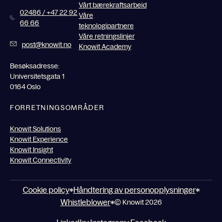
Vårt bærekraftsarbeid
02486 / +47 22 92
Våre
66 66
teknologipartnere
Våre retningslinjer
post@knowit.no
Knowit Academy
Besøksadresse:
Universitetsgata 1
0164 Oslo
FORRETNINGSOMRÅDER
Knowit Solutions
Knowit Experience
Knowit Insight
Knowit Connectivity
Cookie policy
Håndtering av personopplysninger
Whistleblower
© Knowit 2026