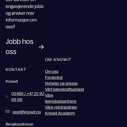
engasjerende jobb
og ønsker mer
informasjon om
oss?
Jobb hos
oss
OM KNOWIT
KONTAKT
Om oss
Forskning
Knowit
Nyheter og presse
Vårt bærekraftsarbeid
02486 / +47 22 92
Våre
66 66
teknologipartnere
Våre retningslinjer
post@knowit.no
Knowit Academy
Besøksadresse: