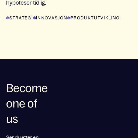
hypoteser tidlig.
STRATEGI
INNOVASJON
PRODUKTUTVIKLING
Become
one of
us
Ser du etter en