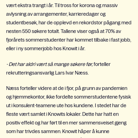
vært ekstra trangt i år. Til tross for korona og massiv
avlysning av arrangementer, karrieredager og
studentbesøk, har de opplevd en rekordstor pågang med
nesten 550 søkere totalt. Tallene viser også at 70% av
fjorårets sommerstudenter har kommet tilbake i fast jobb,
eller i ny sommerjobb hos Knowit i år.
- Det har aldri vært så mange søkere før,
forteller
rekrutteringsansvarlig Lars Ivar Næss.
Næss forteller videre at de i fjor, på grunn av pandemien
og hjemmekontor, ikke fordelte sommerstudentene fysisk
ut i konsulent-teamene ute hos kundene. I stedet har de
fleste vært samlet i Knowits lokaler. Dette har hatt en
positiv effekt og har ført til en mer sammensveiset gjeng
som har trivdes sammen. Knowit håper å kunne