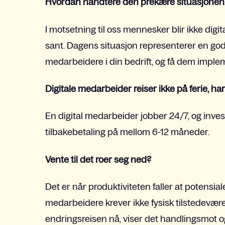
Hvordan håndtere den prekære situasjone
I motsetning til oss mennesker blir ikke dig
sant. Dagens situasjon representerer en god a
medarbeidere i din bedrift, og få dem imple
Digitale medarbeider reiser ikke på ferie, h
En digital medarbeider jobber 24/7, og inv
tilbakebetaling på mellom 6-12 måneder.
Vente til det roer seg ned?
Det er når produktiviteten faller at potensia
medarbeidere krever ikke fysisk tilstedevære
endringsreisen nå, viser det handlingsmot og 