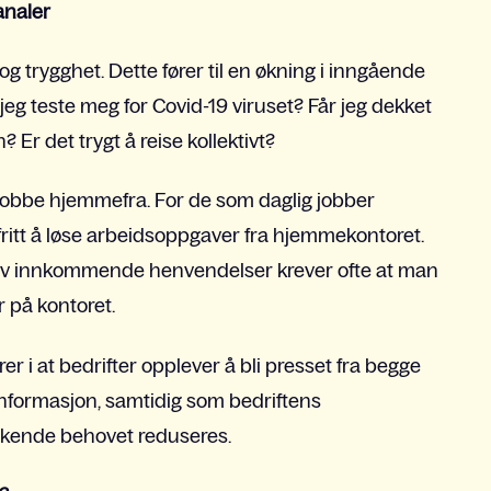
analer
g trygghet. Dette fører til en økning i inngående
jeg teste meg for Covid-19 viruset? Får jeg dekket
? Er det trygt å reise kollektivt?
å jobbe hjemmefra. For de som daglig jobber
ritt å løse arbeidsoppgaver fra hjemmekontoret.
 av innkommende henvendelser krever ofte at man
r på kontoret.
r i at bedrifter opplever å bli presset fra begge
informasjon, samtidig som bedriftens
 økende behovet reduseres.