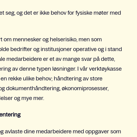
et seg, og det er ikke behov for fysiske møter med
ært om mennesker og helserisiko, men som
olde bedrifter og institusjoner operative og i stand
gitale medarbeidere er et av mange svar på dette,
ing av denne typen løsninger. I vår verktøykasse
en rekke ulike behov; håndtering av store
og dokumenthåndtering, økonomiprosesser,
elser og mye mer.
mentering
o og avlaste dine medarbeidere med oppgaver som