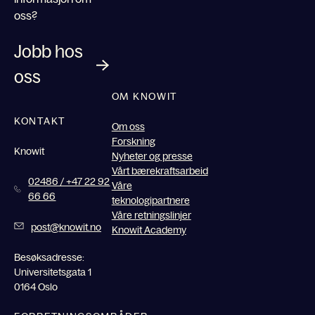
oss?
Jobb hos
oss
OM KNOWIT
KONTAKT
Om oss
Forskning
Knowit
Nyheter og presse
Vårt bærekraftsarbeid
02486 / +47 22 92
Våre
66 66
teknologipartnere
Våre retningslinjer
post@knowit.no
Knowit Academy
Besøksadresse:
Universitetsgata 1
0164 Oslo