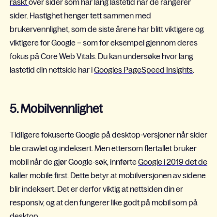
raskt
over sider som har lang lastetid når de rangerer
sider. Hastighet henger tett sammen med
brukervennlighet, som de siste årene har blitt viktigere og
viktigere for Google – som for eksempel gjennom deres
fokus på Core Web Vitals. Du kan undersøke hvor lang
lastetid din nettside har i
Googles PageSpeed Insights
.
5. Mobilvennlighet
Tidligere fokuserte Google på desktop-versjoner når sider
ble crawlet og indeksert. Men ettersom flertallet bruker
mobil når de gjør Google-søk, innførte
Google i 2019 det de
kaller mobile first
. Dette betyr at mobilversjonen av sidene
blir indeksert. Det er derfor viktig at nettsiden din er
responsiv, og at den fungerer like godt på mobil som på
desktop.