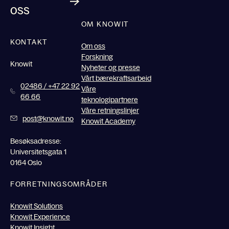
oss
OM KNOWIT
KONTAKT
Om oss
Forskning
Knowit
Nyheter og presse
Vårt bærekraftsarbeid
02486 / +47 22 92
Våre
66 66
teknologipartnere
Våre retningslinjer
post@knowit.no
Knowit Academy
Besøksadresse:
Universitetsgata 1
0164 Oslo
FORRETNINGSOMRÅDER
Knowit Solutions
Knowit Experience
Knowit Insight