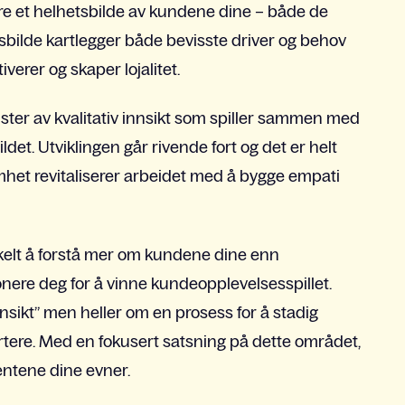
ere et helhetsbilde av kundene dine – både de
etsbilde kartlegger både bevisste driver og behov
rer og skaper lojalitet.
register av kvalitativ innsikt som spiller sammen med
ldet. Utviklingen går rivende fort og det er helt
somhet revitaliserer arbeidet med å bygge empati
kelt å forstå mer om kundene dine enn
onere deg for å vinne kundeopplevelsesspillet.
nsikt” men heller om en prosess for å stadig
ortere. Med en fokusert satsning på dette området,
entene dine evner.