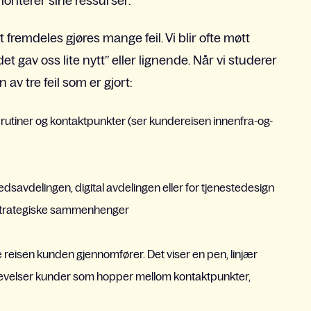
ioriterer sine ressurser.
fremdeles gjøres mange feil. Vi blir ofte møtt
 gav oss lite nytt” eller lignende. Når vi studerer
 av tre feil som er gjort:
 rutiner og kontaktpunkter (ser kundereisen innenfra-og-
kedsavdelingen, digital avdelingen eller for tjenestedesign
er strategiske sammenhenger
le reisen kunden gjennomfører. Det viser en pen, linjær
levelser kunder som hopper mellom kontaktpunkter,