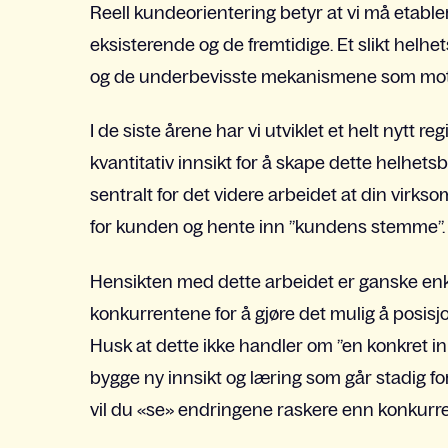
Reell kundeorientering betyr at vi må etabl
eksisterende og de fremtidige. Et slikt helh
og de underbevisste mekanismene som motive
I de siste årene har vi utviklet et helt nytt 
kvantitativ innsikt for å skape dette helhetsbi
sentralt for det videre arbeidet at din virk
for kunden og hente inn ”kundens stemme”.
Hensikten med dette arbeidet er ganske en
konkurrentene for å gjøre det mulig å posisj
Husk at dette ikke handler om ”en konkret in
bygge ny innsikt og læring som går stadig f
vil du «se» endringene raskere enn konkurr