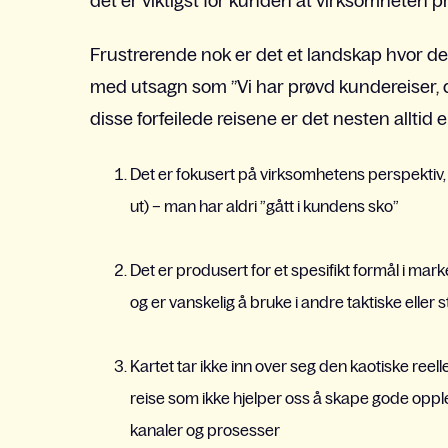
det er viktigst for kunden at virksomheten pr
Frustrerende nok er det et landskap hvor det 
med utsagn som ”Vi har prøvd kundereiser, det
disse forfeilede reisene er det nesten alltid en
Det er fokusert på virksomhetens perspektiv,
ut) – man har aldri ”gått i kundens sko”
Det er produsert for et spesifikt formål i mar
og er vanskelig å bruke i andre taktiske ell
Kartet tar ikke inn over seg den kaotiske reel
reise som ikke hjelper oss å skape gode opp
kanaler og prosesser