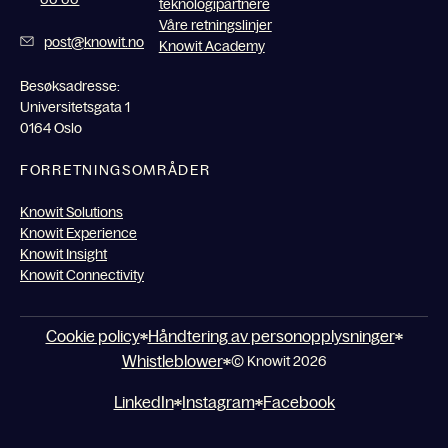
teknologipartnere
Våre retningslinjer
post@knowit.no
Knowit Academy
Besøksadresse:
Universitetsgata 1
0164 Oslo
FORRETNINGSOMRÅDER
Knowit Solutions
Knowit Experience
Knowit Insight
Knowit Connectivity
Cookie policy
Håndtering av personopplysninger
Whistleblower
© Knowit 2026
LinkedIn
Instagram
Facebook