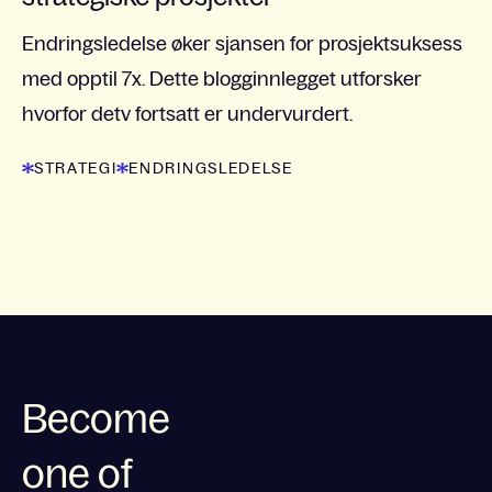
Endringsledelse øker sjansen for prosjekt­suksess
med opptil 7x. Dette blogginnlegget utforsker
hvorfor detv fortsatt er undervurdert.
STRATEGI
ENDRINGSLEDELSE
Become
one of