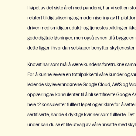
I løpet av det siste året med pandemi, har vi sett en s
relatert til digitalisering og modernisering av IT platt
driver med smidig produkt- og tjenesteutvikling er ik
gode digitale løsninger, men også evnen til å bygge en
dette ligger i hvordan selskaper benytter skytjenester 
Knowit har som mål å være kundens foretrukne samarbe
For å kunne levere en totalpakke til våre kunder og s
ledende skyleverandørene Google Cloud, AWS og Micros
opplæring av konsulenter til å bli sertifiserte Googl
hele 12 konsulenter fullført løpet og er klare for å sett
sertifiserte, hadde 4 dyktige kvinner som fullførte. Det
under kan du se et lite utvalg av våre ansatte med s