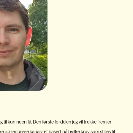
til kun noen få. Den første fordelen jeg vil trekke frem er
e og redusere kapasitet basert på hvilke krav som stilles til