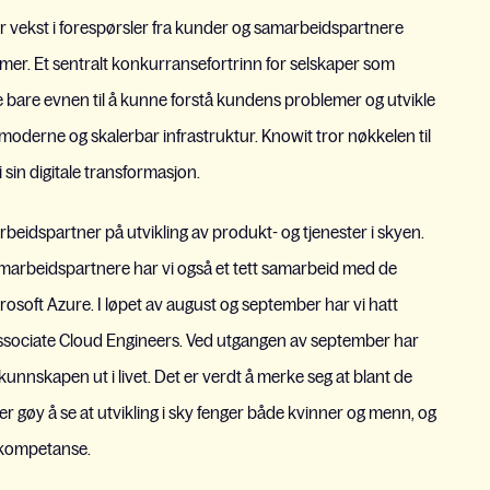
tor vekst i forespørsler fra kunder og samarbeidspartnere
former. Et sentralt konkurransefortrinn for selskaper som
ke bare evnen til å kunne forstå kundens problemer og utvikle
 moderne og skalerbar infrastruktur. Knowit tror nøkkelen til
i sin digitale transformasjon.
idspartner på utvikling av produkt- og tjenester i skyen.
amarbeidspartnere har vi også et tett samarbeid med de
oft Azure. I løpet av august og september har vi hatt
e Associate Cloud Engineers. Ved utgangen av september har
e kunnskapen ut i livet. Det er verdt å merke seg at blant de
 er gøy å se at utvikling i sky fenger både kvinner og menn, og
kykompetanse.