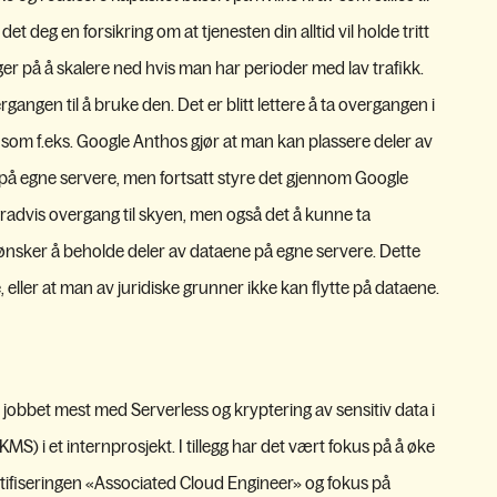
 det deg en forsikring om at tjenesten din alltid vil holde tritt
ger på å skalere ned hvis man har perioder med lav trafikk.
gangen til å bruke den. Det er blitt lettere å ta overgangen i
som f.eks. Google Anthos gjør at man kan plassere deler av
r på egne servere, men fortsatt styre det gjennom Google
 gradvis overgang til skyen, men også det å kunne ta
 ønsker å beholde deler av dataene på egne servere. Dette
eller at man av juridiske grunner ikke kan flytte på dataene.
It jobbet mest med Serverless og kryptering av sensitiv data i
 i et internprosjekt. I tillegg har det vært fokus på å øke
fiseringen «Associated Cloud Engineer» og fokus på