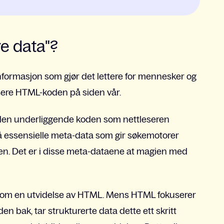
re data"?
informasjon som gjør det lettere for mennesker og
isere HTML-koden på siden vår.
 den underliggende koden som nettleseren
så essensielle meta-data som gir søkemotorer
iden. Det er i disse meta-dataene at magien med
som en utvidelse av HTML. Mens HTML fokuserer
en bak, tar strukturerte data dette ett skritt