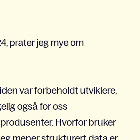
24, prater jeg mye om
iden var forbeholdt utviklere,
gelig også for oss
produsenter. Hvorfor bruker
 jeg mener strukturert data er