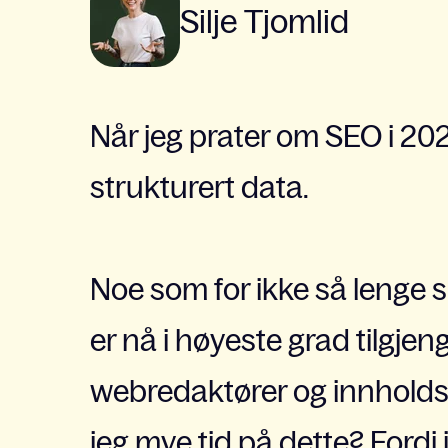
Silje Tjomlid
Når jeg prater om SEO i 20
strukturert data.
Noe som for ikke så lenge s
er nå i høyeste grad tilgjen
webredaktører og innholds
jeg mye tid på dette? Fordi