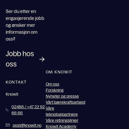
Ser du etter en
engasjerende jobb
og ønsker mer
informasjon om
oss?
Jobb hos
oss
OM KNOWIT
KONTAKT
Om oss
Forskning
Knowit
Nyheter og presse
Vårt bærekraftsarbeid
02486 / +47 22 92
Våre
66 66
teknologipartnere
Våre retningslinjer
post@knowit.no
Knowit Academy