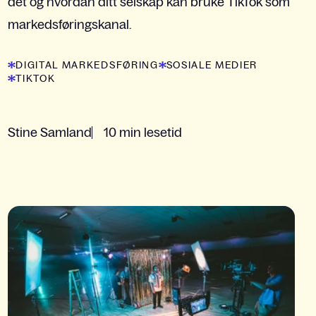
det og hvordan ditt selskap kan bruke TikTok som
markedsføringskanal.
DIGITAL MARKEDSFØRING
SOSIALE MEDIER
TIKTOK
Stine Samland
10 min lesetid