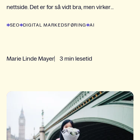
nettside. Det er for så vidt bra, men virker
mangelfullt og gir for min del flere spørsmål enn
SEO
DIGITAL MARKEDSFØRING
AI
svar på hvordan...
Marie Linde Mayer
3 min lesetid