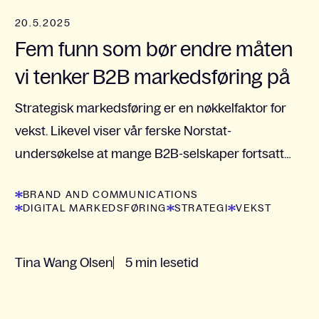
20.5.2025
Fem funn som bør endre måten
vi tenker B2B markedsføring på
Strategisk markedsføring er en nøkkelfaktor for
vekst. Likevel viser vår ferske Norstat-
undersøkelse at mange B2B-selskaper fortsatt
ser på markedsføring som operativ støtte – ikke
BRAND AND COMMUNICATIONS
som en strategisk...
DIGITAL MARKEDSFØRING
STRATEGI
VEKST
Tina Wang Olsen
5 min lesetid