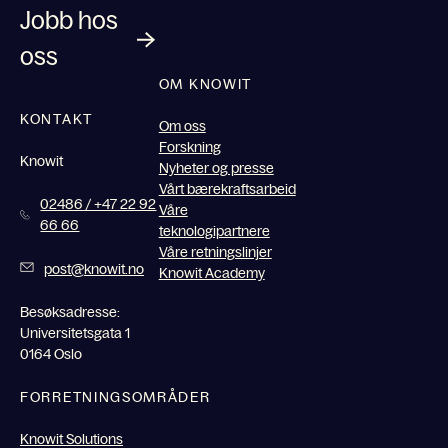
Jobb hos
oss
OM KNOWIT
KONTAKT
Om oss
Forskning
Knowit
Nyheter og presse
Vårt bærekraftsarbeid
02486 / +47 22 92
Våre
66 66
teknologipartnere
Våre retningslinjer
post@knowit.no
Knowit Academy
Besøksadresse:
Universitetsgata 1
0164 Oslo
FORRETNINGSOMRÅDER
Knowit Solutions