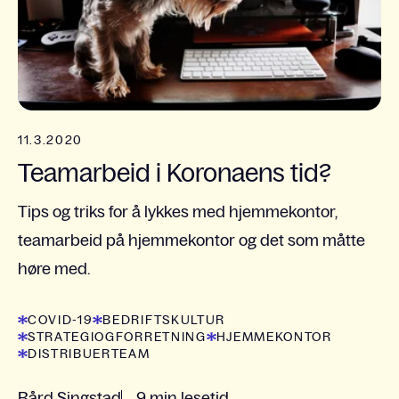
11.3.2020
Teamarbeid i Koronaens tid?
Tips og triks for å lykkes med hjemmekontor,
teamarbeid på hjemmekontor og det som måtte
høre med.
COVID-19
BEDRIFTSKULTUR
STRATEGIOGFORRETNING
HJEMMEKONTOR
DISTRIBUERTEAM
Bård Singstad
9 min lesetid