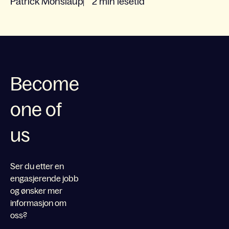
Patrick Monslaup
2 min lesetid
Become
one of
us
Ser du etter en
engasjerende jobb
og ønsker mer
informasjon om
oss?