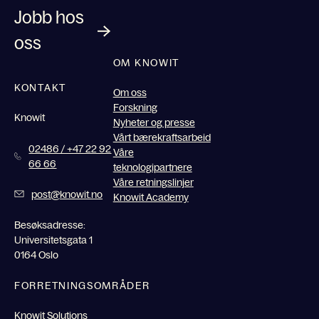
Jobb hos
oss
OM KNOWIT
KONTAKT
Om oss
Forskning
Knowit
Nyheter og presse
Vårt bærekraftsarbeid
02486 / +47 22 92
Våre
66 66
teknologipartnere
Våre retningslinjer
post@knowit.no
Knowit Academy
Besøksadresse:
Universitetsgata 1
0164 Oslo
FORRETNINGSOMRÅDER
Knowit Solutions