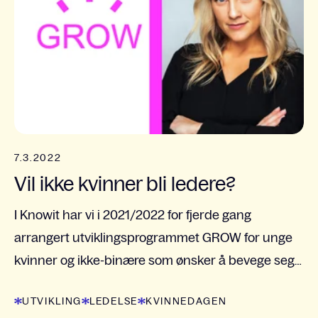
7.3.2022
Vil ikke kvinner bli ledere?
I Knowit har vi i 2021/2022 for fjerde gang
arrangert utviklingsprogrammet GROW for unge
kvinner og ikke-binære som ønsker å bevege seg i
retning av å bli leder eller spesialist. I anledning...
UTVIKLING
LEDELSE
KVINNEDAGEN