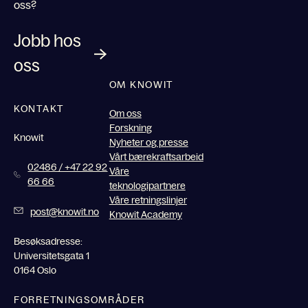
oss?
Jobb hos
oss
OM KNOWIT
KONTAKT
Om oss
Forskning
Knowit
Nyheter og presse
Vårt bærekraftsarbeid
02486 / +47 22 92
Våre
66 66
teknologipartnere
Våre retningslinjer
post@knowit.no
Knowit Academy
Besøksadresse:
Universitetsgata 1
0164 Oslo
FORRETNINGSOMRÅDER