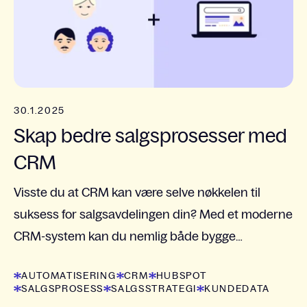
30.1.2025
Skap bedre salgsprosesser med
CRM
Visste du at CRM kan være selve nøkkelen til
suksess for salgsavdelingen din? Med et moderne
CRM-system kan du nemlig både bygge
strukturen som trengs for å styrke teamet,
AUTOMATISERING
CRM
HUBSPOT
effektivisere prosessene og...
SALGSPROSESS
SALGSSTRATEGI
KUNDEDATA